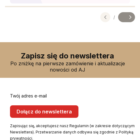
Naciśnij Enter lub spację, aby otworzyć stronę.
/
Slajd
z
Zapisz się do newslettera
Po zniżkę na pierwsze zamówienie i aktualizacje
nowości od AJ
Twój adres e-mail
Dołącz do newslettera
Zapisując się, akceptujesz nasz Regulamin (w zakresie dotyczącym
Newslettera). Przetwarzanie danych odbywa się zgodnie z Polityką
prywatności.