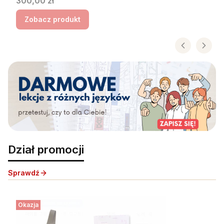
Cena
300,00 zł
Zobacz produkt
Dział promocji
Sprawdź
Okazja