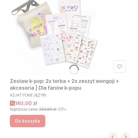
Zestaw k-pop: 2x torba + 2x zeszyt wongoji +
akcesoria | Dla fanów k-popu
PRODUCENT
AZJATYCKIE JĘZYKI
Cena promocyjna
140,00 zł
Najniższa cena:
209,99 zł
-33%
Do koszyka