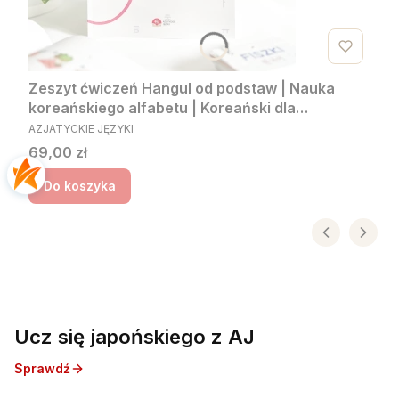
Zeszyt ćwiczeń Hangul od podstaw | Nauka
koreańskiego alfabetu | Koreański dla
PRODUCENT
początkujących
AZJATYCKIE JĘZYKI
Cena
69,00 zł
Do koszyka
Ucz się japońskiego z AJ
Sprawdź