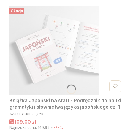
Okazja
Książka Japoński na start - Podręcznik do nauki
gramatyki i słownictwa języka japońskiego cz. 1
PRODUCENT
AZJATYCKIE JĘZYKI
Cena promocyjna
109,00 zł
Najniższa cena:
149,99 zł
-27%