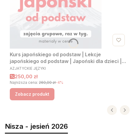
Kurs japońskiego od podstaw | Lekcje
japońskiego od podstaw | Japoński dla dzieci |
PRODUCENT
Japoński dla dorosłych
AZJATYCKIE JĘZYKI
Cena promocyjna
250,00 zł
Najniższa cena:
260,00 zł
-4%
Zobacz produkt
Nisza - jesień 2026