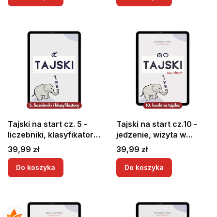
Tajski na start cz. 5 -
Tajski na start cz.10 -
liczebniki, klasyfikatory
jedzenie, wizyta w
i godziny w języku
restauracji
Cena
Cena
39,99 zł
39,99 zł
tajskim, czyli wszystko
o tajskim systemie
Do koszyka
Do koszyka
liczbowym