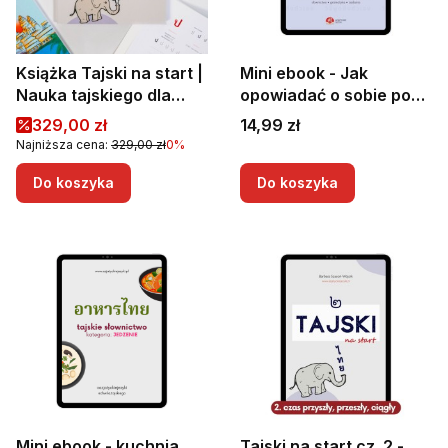
Książka Tajski na start |
Mini ebook - Jak
Nauka tajskiego dla
opowiadać o sobie po
początkujących | Tajski
tajsku | Tajski dla
Cena promocyjna
Cena
329,00 zł
14,99 zł
od podstaw
początkujących |
Najniższa cena:
329,00 zł
0%
Podstawowe zwroty po
tajsku
Do koszyka
Do koszyka
Mini ebook - kuchnia
Tajski na start cz. 2 -