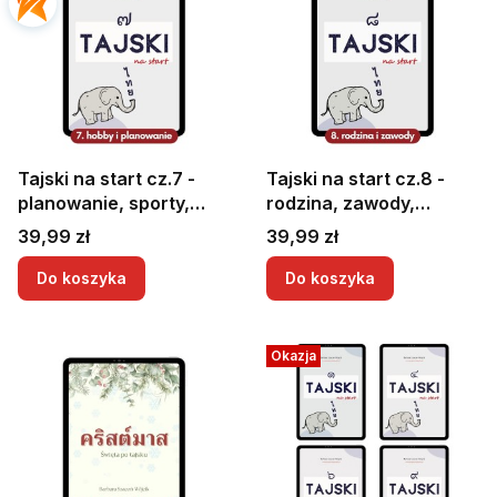
Tajski na start cz.7 -
Tajski na start cz.8 -
planowanie, sporty,
rodzina, zawody,
aktywności,
pytanie o wiek i hobby +
Cena
Cena
39,99 zł
39,99 zł
podróżowanie po
5 czytanek
Tajlandii
Do koszyka
Do koszyka
Okazja