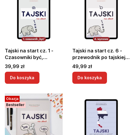
Tajski na start cz. 1 -
Tajski na start cz. 6 -
Czasowniki być,
przewodnik po tajskiej
wskazanie położenia,
wymowie + nagrania
Cena
Cena
39,99 zł
49,99 zł
narodowości, miejsca,
viedo i audio | Tajski
zawody, lokalizacja
wymowa | Wymowa
Do koszyka
Do koszyka
tajskiego
Okazja
Bestseller