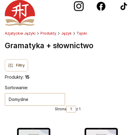
Azjatyckie Języki
Produkty
Język
Tajski
Gramatyka + słownictwo
Filtry
Produkty:
15
Lista produktów
Sortowanie:
Domyślne
Strona
z 1