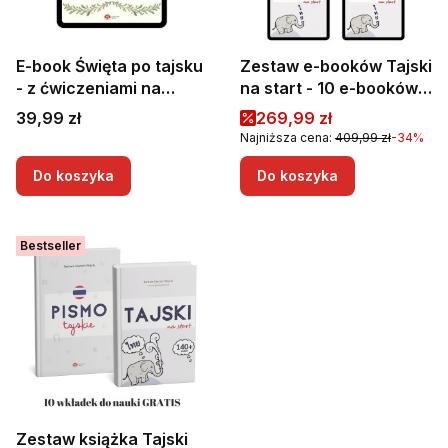
E-book Święta po tajsku
Zestaw e-booków Tajski
- z ćwiczeniami na
na start - 10 e-booków |
różnym poziomie |
Nauka tajskiego dla
Cena
Cena promocyjna
39,99 zł
269,99 zł
Święta w Tajlandii |
początkujących | Tajski
Najniższa cena:
409,99 zł
-34%
Świąteczny e-book
od podstaw
Do koszyka
Do koszyka
Bestseller
Zestaw książka Tajski