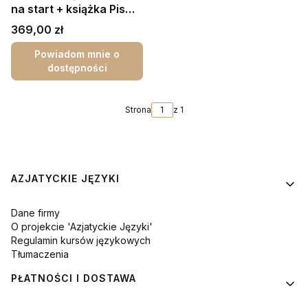
na start + książka Pismo
tajskie + 10 wkładek
Cena
369,00 zł
GRATIS | Tajski dla
początkujących | Tajski
Powiadom mnie o
dostępności
od podstaw
Strona
z 1
Linki w stopce
AZJATYCKIE JĘZYKI
Dane firmy
O projekcie 'Azjatyckie Języki'
Regulamin kursów językowych
Tłumaczenia
PŁATNOŚCI I DOSTAWA