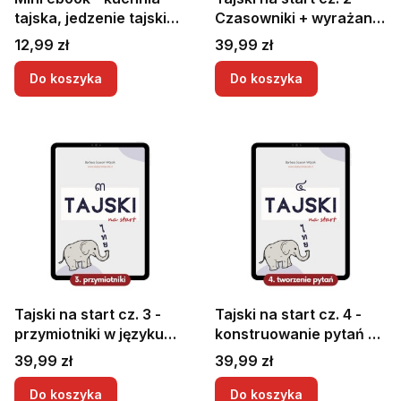
tajska, jedzenie tajskie,
Czasowniki + wyrażanie
słownictwo + zwroty |
czasu, tworzenie zdań
Cena
Cena
12,99 zł
39,99 zł
Tajskie słówka |
w przyszłości,
Słownictwo tajskie
przeszłości, czas ciągły
Do koszyka
Do koszyka
Tajski na start cz. 3 -
Tajski na start cz. 4 -
przymiotniki w języku
konstruowanie pytań w
tajskim, stopniowanie i
języku tajskim, jak
Cena
Cena
39,99 zł
39,99 zł
konstrukcje z
zadać pytania po tajsku
przymiotnikami
Do koszyka
Do koszyka