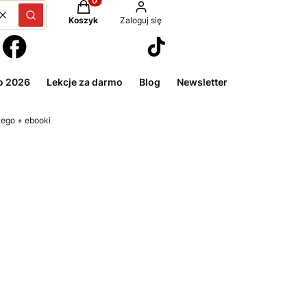
Produkty w koszyku: 0. Zobacz szczegóły
Wyczyść
Szukaj
Koszyk
Zaloguj się
o 2026
Lekcje za darmo
Blog
Newsletter
kiego + ebooki