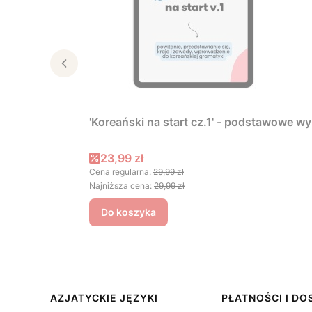
'Koreański na start cz.1' - podstawowe w
Cena promocyjna
23,99 zł
Cena regularna:
29,99 zł
Najniższa cena:
29,99 zł
Do koszyka
Linki w stopce
AZJATYCKIE JĘZYKI
PŁATNOŚCI I D