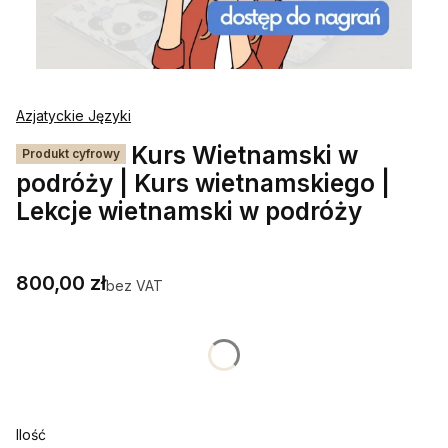
Azjatyckie Języki
Kurs Wietnamski w
Produkt cyfrowy
podróży | Kurs wietnamskiego |
Lekcje wietnamski w podróży
Cena
800,00 zł
bez VAT
Wybierz wariant produktu:
Poszczególne warianty mogą różnić się ceną
Ilość