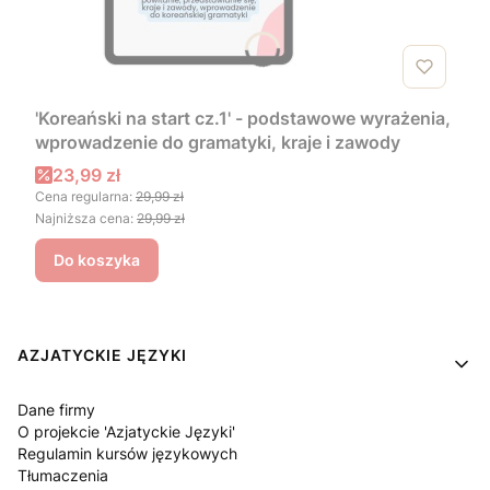
'Koreański na start cz.1' - podstawowe wyrażenia,
wprowadzenie do gramatyki, kraje i zawody
Cena promocyjna
23,99 zł
Cena regularna:
29,99 zł
Najniższa cena:
29,99 zł
Do koszyka
Linki w stopce
AZJATYCKIE JĘZYKI
Dane firmy
O projekcie 'Azjatyckie Języki'
Regulamin kursów językowych
Tłumaczenia