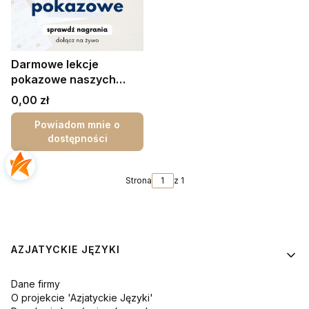
Darmowe lekcje
pokazowe naszych
kursów
Cena
0,00 zł
Powiadom mnie o
dostępności
Strona
z 1
Linki w stopce
AZJATYCKIE JĘZYKI
Dane firmy
O projekcie 'Azjatyckie Języki'