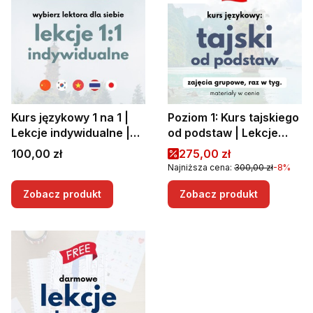
Kurs językowy 1 na 1 |
Poziom 1: Kurs tajskiego
Lekcje indywidualne |
od podstaw | Lekcje
Korepetycje z języków
tajskiego od podstaw
Cena
Cena promocyjna
100,00 zł
275,00 zł
azjatyckich
Najniższa cena:
300,00 zł
-8%
Zobacz produkt
Zobacz produkt