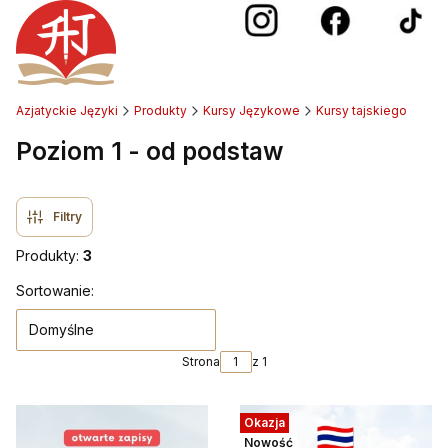
Azjatyckie Języki
Produkty
Kursy Językowe
Kursy tajskiego
Poziom 1 - od podstaw
Filtry
Produkty:
3
Lista produktów
Sortowanie:
Domyślne
Strona
z 1
Okazja
Nowość