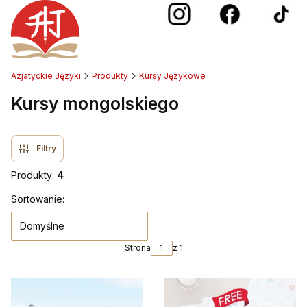
Azjatyckie Języki
Produkty
Kursy Językowe
Kursy mongolskiego
Filtry
Produkty:
4
Lista produktów
Sortowanie:
Domyślne
Strona
z 1