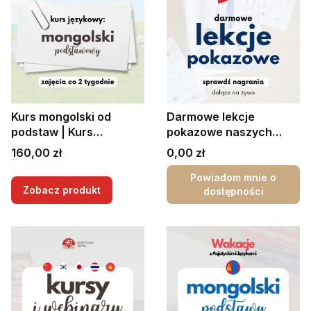
Kurs mongolski od
Darmowe lekcje
podstaw | Kurs
pokazowe naszych
mongolski od podstaw
kursów
Cena
Cena
160,00 zł
0,00 zł
Powiadom mnie o
Zobacz produkt
dostępności