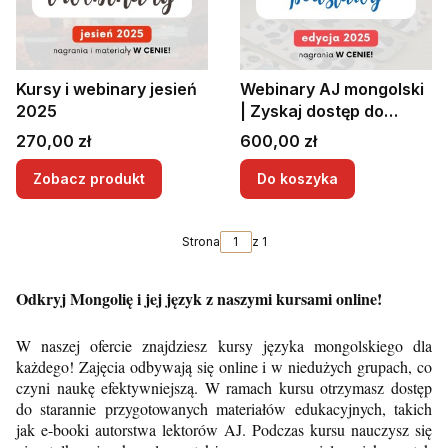
Kursy i webinary jesień
Webinary AJ mongolski
2025
| Zyskaj dostęp do
nagrań | Kurs
Cena
Cena
270,00 zł
600,00 zł
mongolskiego | Lekcje
mongolskiego
Zobacz produkt
Do koszyka
Strona
z 1
Odkryj Mongolię i jej język z naszymi kursami online!
W naszej ofercie znajdziesz kursy języka mongolskiego dla
każdego! Zajęcia odbywają się online i w niedużych grupach, co
czyni naukę efektywniejszą. W ramach kursu otrzymasz dostęp
do starannie przygotowanych materiałów edukacyjnych, takich
jak e-booki autorstwa lektorów AJ. Podczas kursu nauczysz się