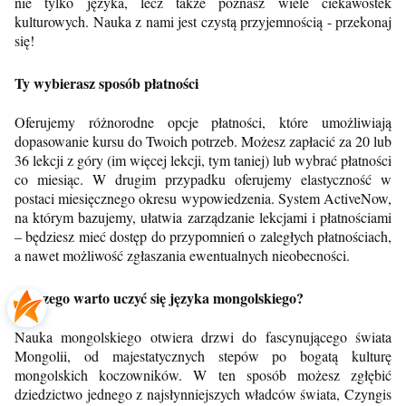
nie tylko języka, lecz także poznasz wiele ciekawostek
kulturowych. Nauka z nami jest czystą przyjemnością - przekonaj
się!
Ty wybierasz sposób płatności
Oferujemy różnorodne opcje płatności, które umożliwiają
dopasowanie kursu do Twoich potrzeb. Możesz zapłacić za 20 lub
36 lekcji z góry (im więcej lekcji, tym taniej) lub wybrać płatności
co miesiąc. W drugim przypadku oferujemy elastyczność w
postaci miesięcznego okresu wypowiedzenia. System ActiveNow,
na którym bazujemy,
ułatwia zarządzanie lekcjami i płatnościami
– będziesz mieć dostęp do przypomnień o zaległych płatnościach,
a nawet możliwość zgłaszania ewentualnych nieobecności.
Dlaczego warto uczyć się języka mongolskiego?
Nauka mongolskiego otwiera drzwi do fascynującego świata
Mongolii, od majestatycznych stepów po bogatą kulturę
mongolskich koczowników. W ten sposób możesz zgłębić
dziedzictwo jednego z najsłynniejszych władców świata, Czyngis