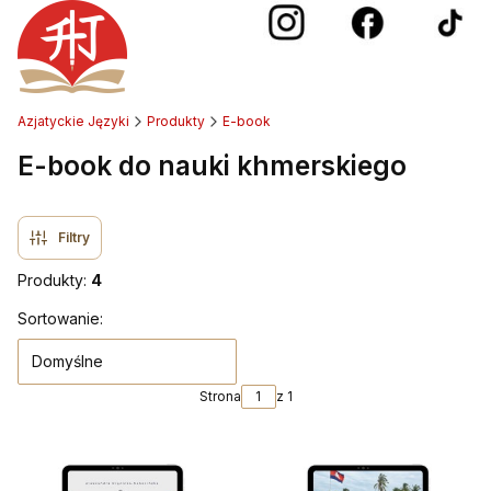
Azjatyckie Języki
Produkty
E-book
E-book do nauki khmerskiego
Filtry
Produkty:
4
Lista produktów
Sortowanie:
Domyślne
Strona
z 1