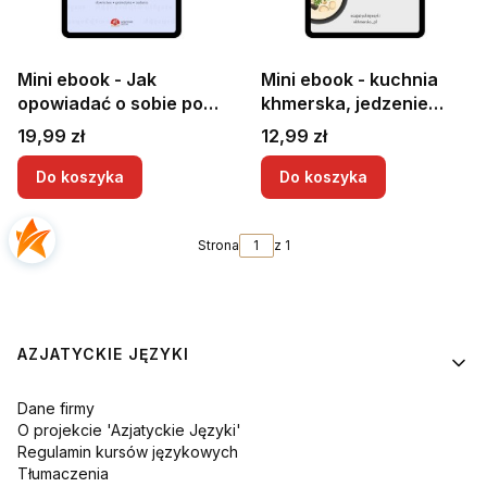
Mini ebook - Jak
Mini ebook - kuchnia
opowiadać o sobie po
khmerska, jedzenie
khmersku | Khmerski
khmerskie, słownictwo
Cena
Cena
19,99 zł
12,99 zł
dla początkujących |
+ zwroty | Khmerskie
Khmerski podstawowe
słówka | Słownictwo
Do koszyka
Do koszyka
zwroty
khmerskie
Strona
z 1
Linki w stopce
AZJATYCKIE JĘZYKI
Dane firmy
O projekcie 'Azjatyckie Języki'
Regulamin kursów językowych
Tłumaczenia