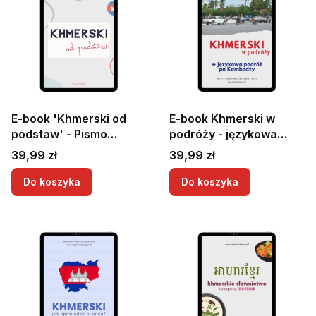
E-book 'Khmerski od
E-book Khmerski w
podstaw' - Pismo
podróży - językowa
khmerskie | Nauka
podróż po Kambodży |
Cena
Cena
39,99 zł
39,99 zł
khmerskiego od
E-book do nauki
podstaw | Khmerski dla
khmerskiego
Do koszyka
Do koszyka
początkujących